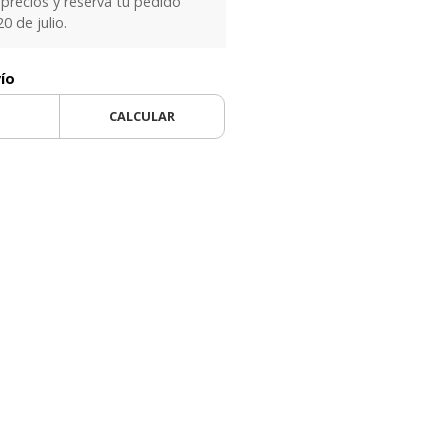
precios y reservá tu pedido
0 de julio.
vío
CALCULAR