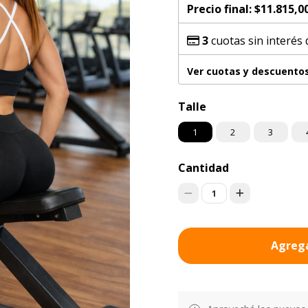
Precio final:
$11.815,0
3
cuotas sin interés
Ver cuotas y descuento
Talle
1
2
3
Cantidad
1
Agrega