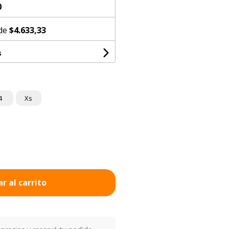
0
 de
$4.633,33
s
4
Xs
r al carrito