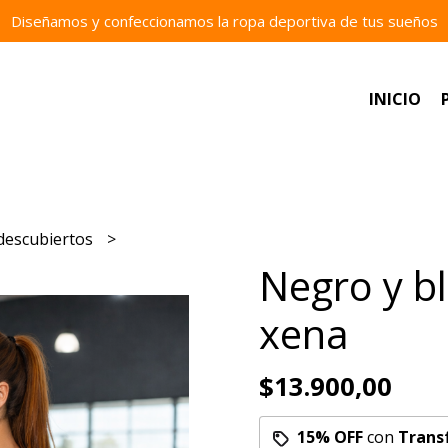
Diseñamos y confeccionamos la ropa deportiva de tus sueños
INICIO
descubiertos
Negro y b
xena
$13.900,00
15% OFF
con
Trans