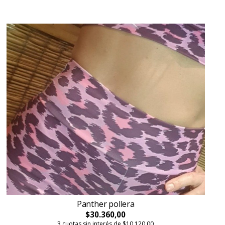
Panther pollera
$30.360,00
3 cuotas sin interés de $10.120,00