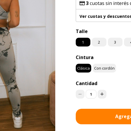
3
cuotas sin interés
Ver cuotas y descuento
Talle
1
2
3
Cintura
Clásica
Con cordón
Cantidad
1
Agrega