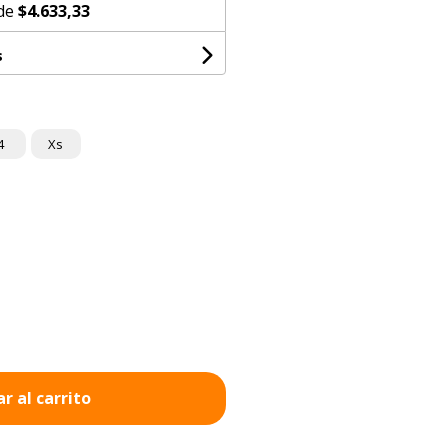
 de
$4.633,33
s
4
Xs
r al carrito