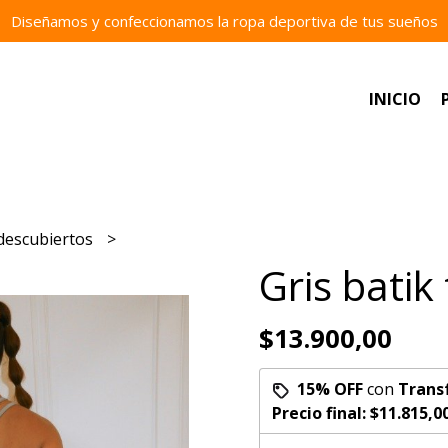
Diseñamos y confeccionamos la ropa deportiva de tus sueños
INICIO
descubiertos
Gris batik
$13.900,00
15% OFF
con
Trans
Precio final:
$11.815,0