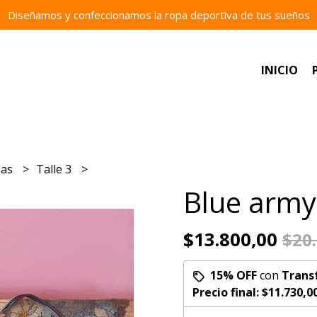
Diseñamos y confeccionamos la ropa deportiva de tus sueños
INICIO
las
Talle 3
Blue army
$13.800,00
$20
15% OFF
con
Trans
Precio final:
$11.730,0