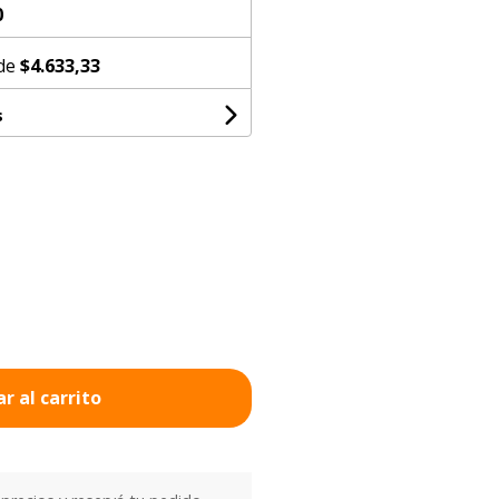
0
 de
$4.633,33
s
r al carrito