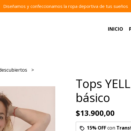
Diseñamos y confeccionamos la ropa deportiva de tus sueños
INICIO
descubiertos
Tops YEL
básico
$13.900,00
15% OFF
con
Trans