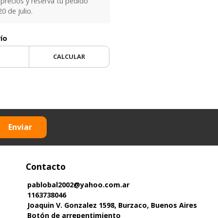
precios y reservá tu pedido
0 de julio.
vío
CALCULAR
Enviar
Contacto
pablobal2002@yahoo.com.ar
1163738046
Joaquin V. Gonzalez 1598, Burzaco, Buenos Aires
Botón de arrepentimiento