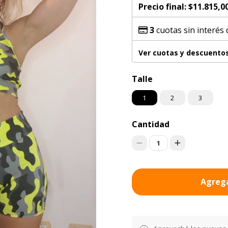
Precio final:
$11.815,0
3
cuotas sin interés
Ver cuotas y descuento
Talle
1
2
3
Cantidad
1
Agrega